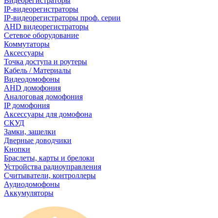
Видеорегистраторы
IP-видеорегистраторы
IP-видеорегистраторы проф. серии
AHD видеорегистраторы
Сетевое оборудование
Коммутаторы
Аксессуары
Точка доступа и роутеры
Кабель / Материалы
Видеодомофоны
AHD домофония
Аналоговая домофония
IP домофония
Аксессуары для домофона
СКУД
Замки, защелки
Дверные доводчики
Кнопки
Браслеты, карты и брелоки
Устройства радиоуправления
Считыватели, контроллеры
Аудиодомофоны
Аккумуляторы