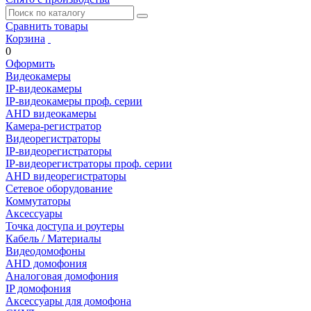
Сравнить товары
Корзина
0
Оформить
Видеокамеры
IP-видеокамеры
IP-видеокамеры проф. серии
AHD видеокамеры
Камера-регистратор
Видеорегистраторы
IP-видеорегистраторы
IP-видеорегистраторы проф. серии
AHD видеорегистраторы
Сетевое оборудование
Коммутаторы
Аксессуары
Точка доступа и роутеры
Кабель / Материалы
Видеодомофоны
AHD домофония
Аналоговая домофония
IP домофония
Аксессуары для домофона