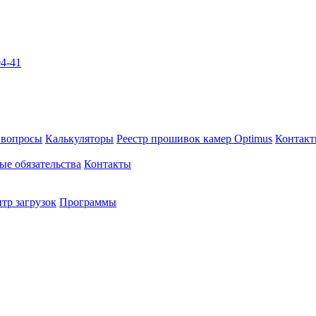
04-41
 вопросы
Калькуляторы
Реестр прошивок камер Optimus
Контак
ые обязательства
Контакты
тр загрузок
Программы