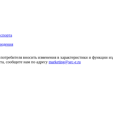
нспорта
людения
я потребителя вносить изменения в характеристики и функции и
та, сообщите нам по адресу
marketing@sec-e.ru