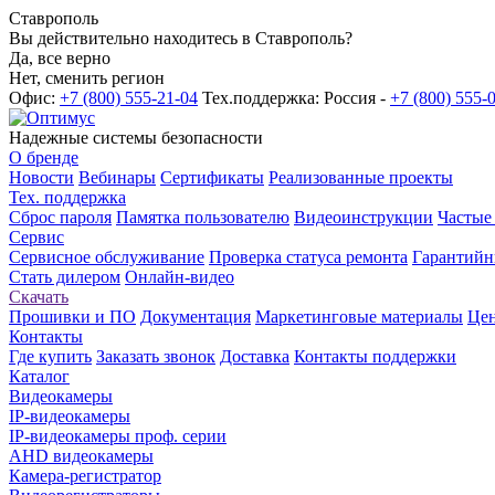
Ставрополь
Вы действительно находитесь в Ставрополь?
Да, все верно
Нет, сменить регион
Офис:
+7 (800) 555-21-04
Тех.поддержка: Россия -
+7 (800) 555-
Надежные системы безопасности
О бренде
Новости
Вебинары
Сертификаты
Реализованные проекты
Тех. поддержка
Сброс пароля
Памятка пользователю
Видеоинструкции
Частые
Сервис
Сервисное обслуживание
Проверка статуса ремонта
Гарантийн
Стать дилером
Онлайн-видео
Скачать
Прошивки и ПО
Документация
Маркетинговые материалы
Цен
Контакты
Где купить
Заказать звонок
Доставка
Контакты поддержки
Каталог
Видеокамеры
IP-видеокамеры
IP-видеокамеры проф. серии
AHD видеокамеры
Камера-регистратор