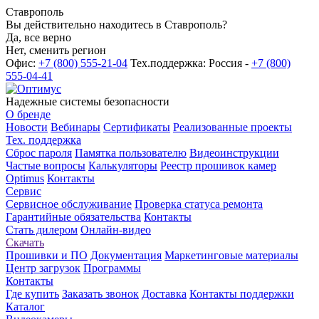
Ставрополь
Вы действительно находитесь в Ставрополь?
Да, все верно
Нет, сменить регион
Офис:
+7 (800) 555-21-04
Тех.поддержка: Россия -
+7 (800)
555-04-41
Надежные системы безопасности
О бренде
Новости
Вебинары
Сертификаты
Реализованные проекты
Тех. поддержка
Сброс пароля
Памятка пользователю
Видеоинструкции
Частые вопросы
Калькуляторы
Реестр прошивок камер
Optimus
Контакты
Сервис
Сервисное обслуживание
Проверка статуса ремонта
Гарантийные обязательства
Контакты
Стать дилером
Онлайн-видео
Скачать
Прошивки и ПО
Документация
Маркетинговые материалы
Центр загрузок
Программы
Контакты
Где купить
Заказать звонок
Доставка
Контакты поддержки
Каталог