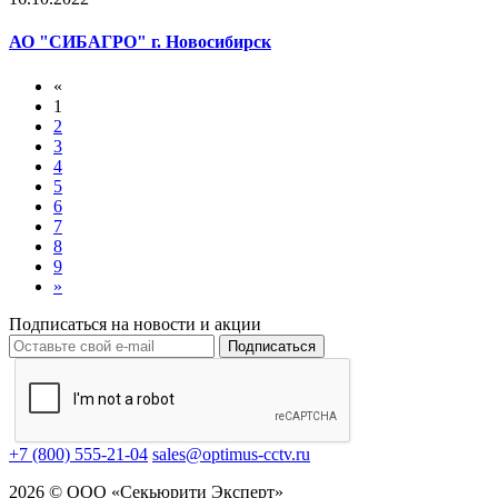
АО "СИБАГРО" г. Новосибирск
«
1
2
3
4
5
6
7
8
9
»
Подписаться на новости и акции
Подписаться
+7 (800) 555-21-04
sales@optimus-cctv.ru
2026 © ООО «Секьюрити Эксперт»