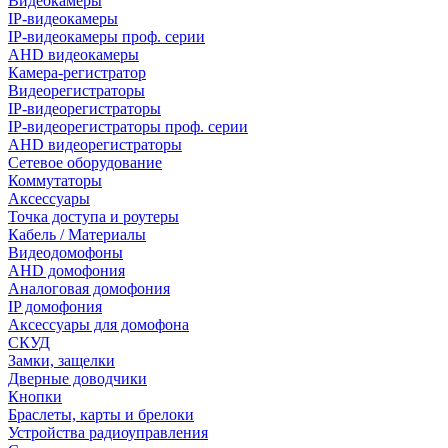
Видеокамеры
IP-видеокамеры
IP-видеокамеры проф. серии
AHD видеокамеры
Камера-регистратор
Видеорегистраторы
IP-видеорегистраторы
IP-видеорегистраторы проф. серии
AHD видеорегистраторы
Сетевое оборудование
Коммутаторы
Аксессуары
Точка доступа и роутеры
Кабель / Материалы
Видеодомофоны
AHD домофония
Аналоговая домофония
IP домофония
Аксессуары для домофона
СКУД
Замки, защелки
Дверные доводчики
Кнопки
Браслеты, карты и брелоки
Устройства радиоуправления