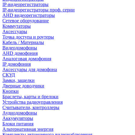
IP-видеорегистраторы
IP-видеорегистраторы проф. серии
AHD видеорегистраторы
Сетевое оборудование
Коммутаторы
Аксессуары
Точка доступа и роутеры
Кабель / Материалы
Видеодомофоны
AHD домофония
Аналоговая домофония
IP домофония
Аксессуары для домофона
СКУД
Замки, защелки
Дверные доводчики
Кнопки
Браслеты, карты и брелоки
Устройства радиоуправления
Считыватели, контроллеры
Аудиодомофоны
Аккумуляторы
Блоки питания
Альтернативная энергия
Комплекты автономного видеонаблюдения