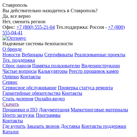
Ставрополь
Вы действительно находитесь в Ставрополь?
Да, все верно
Нет, сменить регион
Офис:
+7 (800) 555-21-04
Тех.поддержка: Россия -
+7 (800)
555-04-41
Надежные системы безопасности
О бренде
Новости
Вебинары
Сертификаты
Реализованные проекты
Тех. поддержка
Сброс пароля
Памятка пользователю
Видеоинструкции
Частые вопросы
Калькуляторы
Реестр прошивок камер
Optimus
Контакты
Сервис
Сервисное обслуживание
Проверка статуса ремонта
Гарантийные обязательства
Контакты
Стать дилером
Онлайн-видео
Скачать
Прошивки и ПО
Документация
Маркетинговые материалы
Центр загрузок
Программы
Контакты
Где купить
Заказать звонок
Доставка
Контакты поддержки
Каталог