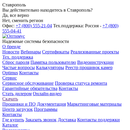
Ставрополь
Вы действительно находитесь в Ставрополь?
Да, все верно
Нет, сменить регион
Офис:
+7 (800) 555-21-04
Тех.поддержка: Россия -
+7 (800)
555-04-41
Надежные системы безопасности
О бренде
Новости
Вебинары
Сертификаты
Реализованные проекты
Тех. поддержка
Сброс пароля
Памятка пользователю
Видеоинструкции
Частые вопросы
Калькуляторы
Реестр прошивок камер
Optimus
Контакты
Сервис
Сервисное обслуживание
Проверка статуса ремонта
Гарантийные обязательства
Контакты
Стать дилером
Онлайн-видео
Скачать
Прошивки и ПО
Документация
Маркетинговые материалы
Центр загрузок
Программы
Контакты
Где купить
Заказать звонок
Доставка
Контакты поддержки
Каталог