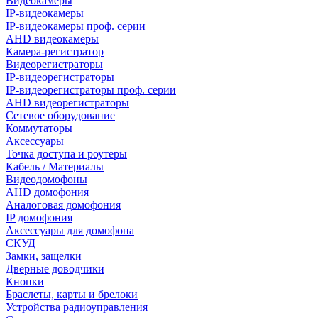
Видеокамеры
IP-видеокамеры
IP-видеокамеры проф. серии
AHD видеокамеры
Камера-регистратор
Видеорегистраторы
IP-видеорегистраторы
IP-видеорегистраторы проф. серии
AHD видеорегистраторы
Сетевое оборудование
Коммутаторы
Аксессуары
Точка доступа и роутеры
Кабель / Материалы
Видеодомофоны
AHD домофония
Аналоговая домофония
IP домофония
Аксессуары для домофона
СКУД
Замки, защелки
Дверные доводчики
Кнопки
Браслеты, карты и брелоки
Устройства радиоуправления