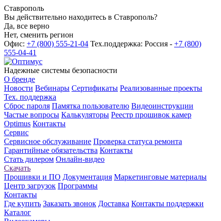
Ставрополь
Вы действительно находитесь в Ставрополь?
Да, все верно
Нет, сменить регион
Офис:
+7 (800) 555-21-04
Тех.поддержка: Россия -
+7 (800)
555-04-41
Надежные системы безопасности
О бренде
Новости
Вебинары
Сертификаты
Реализованные проекты
Тех. поддержка
Сброс пароля
Памятка пользователю
Видеоинструкции
Частые вопросы
Калькуляторы
Реестр прошивок камер
Optimus
Контакты
Сервис
Сервисное обслуживание
Проверка статуса ремонта
Гарантийные обязательства
Контакты
Стать дилером
Онлайн-видео
Скачать
Прошивки и ПО
Документация
Маркетинговые материалы
Центр загрузок
Программы
Контакты
Где купить
Заказать звонок
Доставка
Контакты поддержки
Каталог