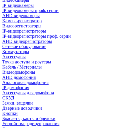
Видеокамеры
IP-видеокамеры
IP-видеокамеры проф. серии
AHD видеокамеры
Камера-регистратор
Видеорегистраторы
IP-видеорегистраторы
IP-видеорегистраторы проф. серии
AHD видеорегистраторы
Сетевое оборудование
Коммутаторы
Аксессуары
Точка доступа и роутеры
Кабель / Материалы
Видеодомофоны
AHD домофония
Аналоговая домофония
IP домофония
Аксессуары для домофона
СКУД
Замки, защелки
Дверные доводчики
Кнопки
Браслеты, карты и брелоки
Устройства радиоуправления