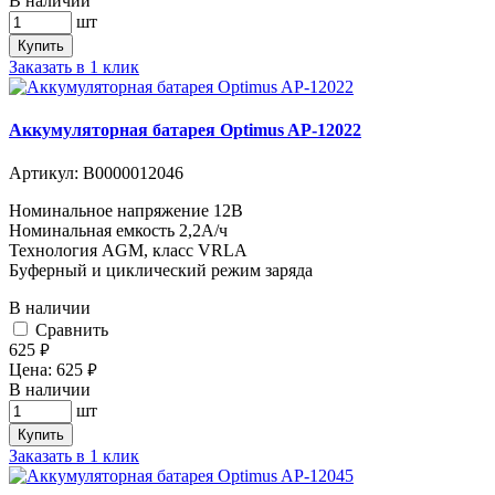
В наличии
шт
Купить
Заказать в 1 клик
Аккумуляторная батарея Optimus AP-12022
Артикул:
В0000012046
Номинальное напряжение 12B
Номинальная емкость 2,2A/ч
Технология AGM, класс VRLA
Буферный и циклический режим заряда
В наличии
Cравнить
625
руб.
Цена:
625
руб.
В наличии
шт
Купить
Заказать в 1 клик