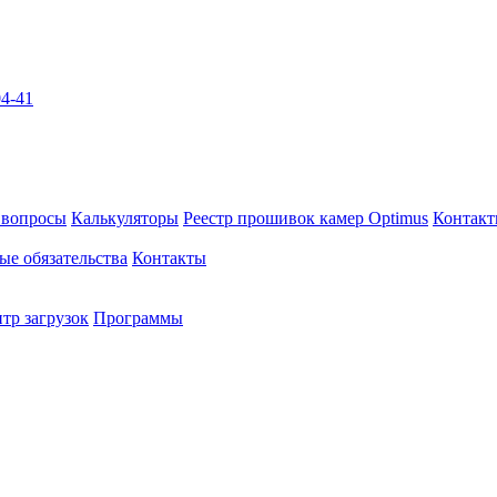
04-41
 вопросы
Калькуляторы
Реестр прошивок камер Optimus
Контак
ые обязательства
Контакты
тр загрузок
Программы