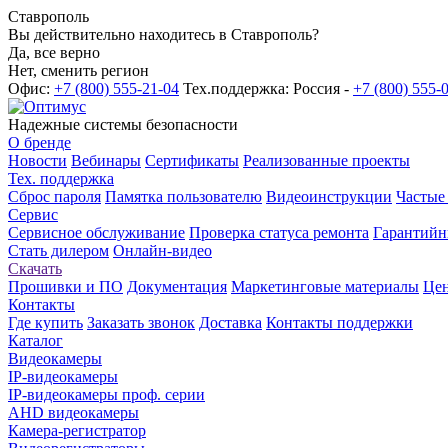
Ставрополь
Вы действительно находитесь в Ставрополь?
Да, все верно
Нет, сменить регион
Офис:
+7 (800) 555-21-04
Тех.поддержка: Россия -
+7 (800) 555-
Надежные системы безопасности
О бренде
Новости
Вебинары
Сертификаты
Реализованные проекты
Тех. поддержка
Сброс пароля
Памятка пользователю
Видеоинструкции
Частые
Сервис
Сервисное обслуживание
Проверка статуса ремонта
Гарантийн
Стать дилером
Онлайн-видео
Скачать
Прошивки и ПО
Документация
Маркетинговые материалы
Цен
Контакты
Где купить
Заказать звонок
Доставка
Контакты поддержки
Каталог
Видеокамеры
IP-видеокамеры
IP-видеокамеры проф. серии
AHD видеокамеры
Камера-регистратор