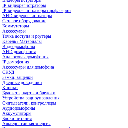
Видеорегистраторы
IP-видеорегистраторы
IP-видеорегистраторы проф. серии
AHD видеорегистраторы
Сетевое оборудование
Коммутаторы
Аксессуары
Точка доступа и роутеры
Кабель / Материалы
Видеодомофоны
AHD домофония
Аналоговая домофония
IP домофония
Аксессуары для домофона
СКУД
Замки, защелки
Дверные доводчики
Кнопки
Браслеты, карты и брелоки
Устройства радиоуправления
Считыватели, контроллеры
Аудиодомофоны
Аккумуляторы
Блоки питания
Альтернативная энергия