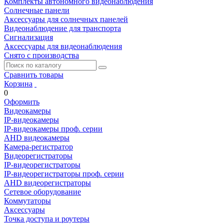
Комплекты автономного видеонаблюдения
Солнечные панели
Аксессуары для солнечных панелей
Видеонаблюдение для транспорта
Сигнализация
Аксессуары для видеонаблюдения
Снято с производства
Сравнить товары
Корзина
0
Оформить
Видеокамеры
IP-видеокамеры
IP-видеокамеры проф. серии
AHD видеокамеры
Камера-регистратор
Видеорегистраторы
IP-видеорегистраторы
IP-видеорегистраторы проф. серии
AHD видеорегистраторы
Сетевое оборудование
Коммутаторы
Аксессуары
Точка доступа и роутеры