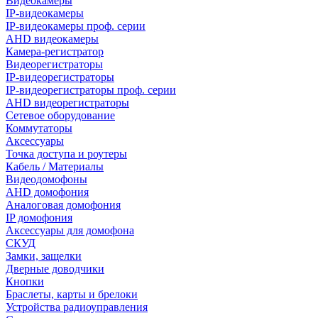
Видеокамеры
IP-видеокамеры
IP-видеокамеры проф. серии
AHD видеокамеры
Камера-регистратор
Видеорегистраторы
IP-видеорегистраторы
IP-видеорегистраторы проф. серии
AHD видеорегистраторы
Сетевое оборудование
Коммутаторы
Аксессуары
Точка доступа и роутеры
Кабель / Материалы
Видеодомофоны
AHD домофония
Аналоговая домофония
IP домофония
Аксессуары для домофона
СКУД
Замки, защелки
Дверные доводчики
Кнопки
Браслеты, карты и брелоки
Устройства радиоуправления