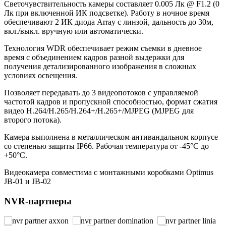
Светочувствительность камеры составляет 0.005 Лк @ F1.2 (0
Лк при включенной ИК подсветке). Работу в ночное время
обеспечивают 2 ИК диода Array с линзой, дальность до 30м,
вкл./выкл. вручную или автоматически.
Технология WDR обеспечивает режим съемки в дневное
время с объединением кадров разной выдержки для
получения детализированного изображения в сложных
условиях освещения.
Позволяет передавать до 3 видеопотоков с управляемой
частотой кадров и пропускной способностью, формат сжатия
видео Н.264/H.265/Н.264+/H.265+/MJPEG (MJPEG для
второго потока).
Камера выполнена в металлическом антивандальном корпусе
со степенью защиты IP66. Рабочая температура от -45°С до
+50°С.
Видеокамера совместима с монтажными коробками Optimus
JB-01 и JB-02
NVR-партнеры