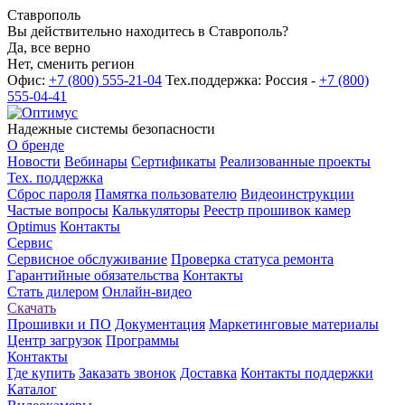
Ставрополь
Вы действительно находитесь в Ставрополь?
Да, все верно
Нет, сменить регион
Офис:
+7 (800) 555-21-04
Тех.поддержка: Россия -
+7 (800)
555-04-41
Надежные системы безопасности
О бренде
Новости
Вебинары
Сертификаты
Реализованные проекты
Тех. поддержка
Сброс пароля
Памятка пользователю
Видеоинструкции
Частые вопросы
Калькуляторы
Реестр прошивок камер
Optimus
Контакты
Сервис
Сервисное обслуживание
Проверка статуса ремонта
Гарантийные обязательства
Контакты
Стать дилером
Онлайн-видео
Скачать
Прошивки и ПО
Документация
Маркетинговые материалы
Центр загрузок
Программы
Контакты
Где купить
Заказать звонок
Доставка
Контакты поддержки
Каталог