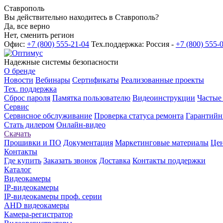
Ставрополь
Вы действительно находитесь в Ставрополь?
Да, все верно
Нет, сменить регион
Офис:
+7 (800) 555-21-04
Тех.поддержка: Россия -
+7 (800) 555-
Надежные системы безопасности
О бренде
Новости
Вебинары
Сертификаты
Реализованные проекты
Тех. поддержка
Сброс пароля
Памятка пользователю
Видеоинструкции
Частые
Сервис
Сервисное обслуживание
Проверка статуса ремонта
Гарантийн
Стать дилером
Онлайн-видео
Скачать
Прошивки и ПО
Документация
Маркетинговые материалы
Цен
Контакты
Где купить
Заказать звонок
Доставка
Контакты поддержки
Каталог
Видеокамеры
IP-видеокамеры
IP-видеокамеры проф. серии
AHD видеокамеры
Камера-регистратор