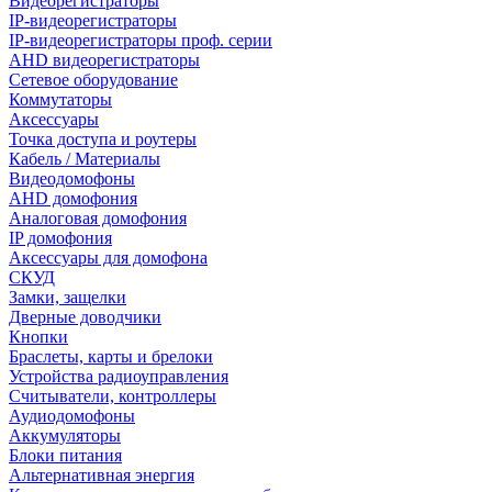
Видеорегистраторы
IP-видеорегистраторы
IP-видеорегистраторы проф. серии
AHD видеорегистраторы
Сетевое оборудование
Коммутаторы
Аксессуары
Точка доступа и роутеры
Кабель / Материалы
Видеодомофоны
AHD домофония
Аналоговая домофония
IP домофония
Аксессуары для домофона
СКУД
Замки, защелки
Дверные доводчики
Кнопки
Браслеты, карты и брелоки
Устройства радиоуправления
Считыватели, контроллеры
Аудиодомофоны
Аккумуляторы
Блоки питания
Альтернативная энергия