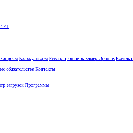
04-41
 вопросы
Калькуляторы
Реестр прошивок камер Optimus
Контак
ые обязательства
Контакты
тр загрузок
Программы