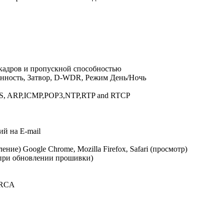
 кадров и пропускной способностью
енность, Затвор, D-WDR, Режим День/Ночь
, ARP,ICMP,POP3,NTP,RTP and RTCP
ий на E-mail
вление) Google Chrome, Mozilla Firefox, Safari (просмотр)
 при обновлении прошивки)
 RCA