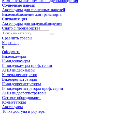
Комплекты автономного видеонаблюдения
Солнечные панели
Аксессуары для солнечных панелей
Видеонаблюдение для транспорта
Сигнализация
Аксессуары для видеонаблюдения
Снято с производства
Сравнить товары
Корзина
0
Оформить
Видеокамеры
IP-видеокамеры
IP-видеокамеры проф. серии
AHD видеокамеры
Камера-регистратор
Видеорегистраторы
IP-видеорегистраторы
IP-видеорегистраторы проф. серии
AHD видеорегистраторы
Сетевое оборудование
Коммутаторы
Аксессуары
Точка доступа и роутеры