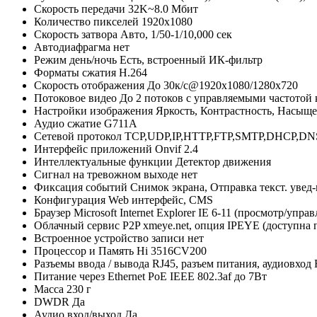
Скорость передачи
32K~8.0 Мбит
Количество пикселей
1920х1080
Скорость затвора
Авто, 1/50-1/10,000 сек
Автодиафрагма
нет
Режим день/ночь
Есть, встроенный ИК-фильтр
Форматы сжатия
H.264
Скорость отображения
До 30к/с@1920х1080/1280х720
Потоковое видео
До 2 потоков с управляемыми частотой
Настройки изображения
Яркость, Контрастность, Насыщ
Аудио сжатие
G711A
Сетевой протокол
TCP,UDP,IP,HTTP,FTP,SMTP,DHCP,DNS
Интерфейс приложений
Onvif 2.4
Интеллектуальные функции
Детектор движения
Сигнал на тревожном выходе
нет
Фиксация событий
Снимок экрана, Отправка текст. увед-
Конфигурация
Web интерфейс, CMS
Браузер
Microsoft Internet Explorer IE 6-11 (просмотр/упра
Облачный сервис P2P
xmeye.net, опция IPEYE (доступна
Встроенное устройство записи
нет
Процессор и Память
Hi 3516CV200
Разъемы ввода / вывода
RJ45, разъем питания, аудиовход
Питание через Ethernet
PoE IEEE 802.3af до 7Вт
Масса
230 г
DWDR
Да
Аудио вход/выход
Да