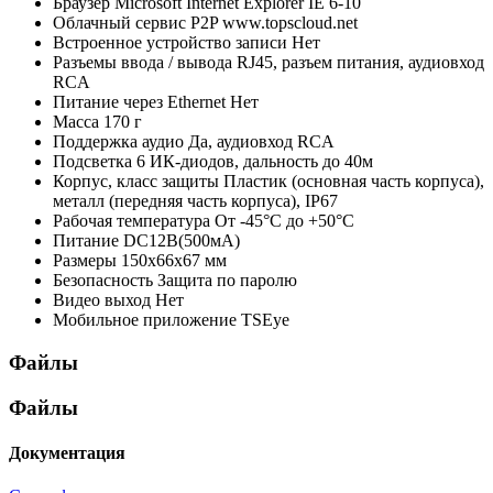
Браузер
Microsoft Internet Explorer IE 6-10
Облачный сервис P2P
www.topscloud.net
Встроенное устройство записи
Нет
Разъемы ввода / вывода
RJ45, разъем питания, аудиовход
RCA
Питание через Ethernet
Нет
Масса
170 г
Поддержка аудио
Да, аудиовход RCA
Подсветка
6 ИК-диодов, дальность до 40м
Корпус, класс защиты
Пластик (основная часть корпуса),
металл (передняя часть корпуса), IP67
Рабочая температура
От -45°С до +50°С
Питание
DC12В(500мА)
Размеры
150х66x67 мм
Безопасность
Защита по паролю
Видео выход
Нет
Мобильное приложение
TSEye
Файлы
Файлы
Документация