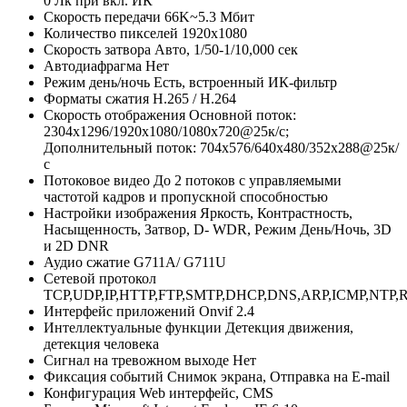
0 Лк при вкл. ИК
Скорость передачи
66K~5.3 Мбит
Количество пикселей
1920x1080
Скорость затвора
Авто, 1/50-1/10,000 сек
Автодиафрагма
Нет
Режим день/ночь
Есть, встроенный ИК-фильтр
Форматы сжатия
H.265 / H.264
Скорость отображения
Основной поток:
2304x1296/1920х1080/1080х720@25к/с;
Дополнительный поток: 704x576/640х480/352х288@25к/
с
Потоковое видео
До 2 потоков с управляемыми
частотой кадров и пропускной способностью
Настройки изображения
Яркость, Контрастность,
Насыщенность, Затвор, D- WDR, Режим День/Ночь, 3D
и 2D DNR
Аудио сжатие
G711A/ G711U
Сетевой протокол
TCP,UDP,IP,HTTP,FTP,SMTP,DHCP,DNS,ARP,ICMP,NTP,
Интерфейс приложений
Onvif 2.4
Интеллектуальные функции
Детекция движения,
детекция человека
Сигнал на тревожном выходе
Нет
Фиксация событий
Снимок экрана, Отправка на E-mail
Конфигурация
Web интерфейс, CMS