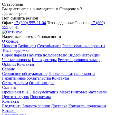
Ставрополь
Вы действительно находитесь в Ставрополь?
Да, все верно
Нет, сменить регион
Офис:
+7 (800) 555-21-04
Тех.поддержка: Россия -
+7 (800)
555-04-41
Надежные системы безопасности
О бренде
Новости
Вебинары
Сертификаты
Реализованные проекты
Тех. поддержка
Сброс пароля
Памятка пользователю
Видеоинструкции
Частые вопросы
Калькуляторы
Реестр прошивок камер
Optimus
Контакты
Сервис
Сервисное обслуживание
Проверка статуса ремонта
Гарантийные обязательства
Контакты
Стать дилером
Онлайн-видео
Скачать
Прошивки и ПО
Документация
Маркетинговые материалы
Центр загрузок
Программы
Контакты
Где купить
Заказать звонок
Доставка
Контакты поддержки
Каталог