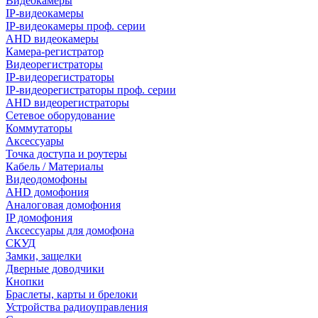
Видеокамеры
IP-видеокамеры
IP-видеокамеры проф. серии
AHD видеокамеры
Камера-регистратор
Видеорегистраторы
IP-видеорегистраторы
IP-видеорегистраторы проф. серии
AHD видеорегистраторы
Сетевое оборудование
Коммутаторы
Аксессуары
Точка доступа и роутеры
Кабель / Материалы
Видеодомофоны
AHD домофония
Аналоговая домофония
IP домофония
Аксессуары для домофона
СКУД
Замки, защелки
Дверные доводчики
Кнопки
Браслеты, карты и брелоки
Устройства радиоуправления