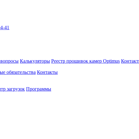
04-41
 вопросы
Калькуляторы
Реестр прошивок камер Optimus
Контак
ые обязательства
Контакты
тр загрузок
Программы