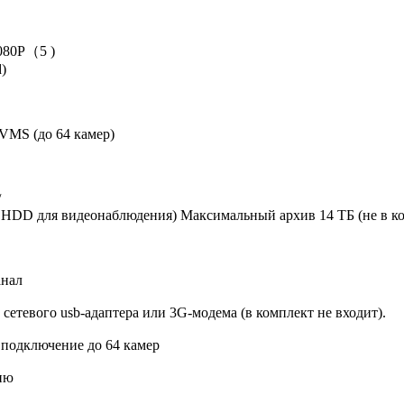
0P（5 )
d)
 VMS (до 64 камер)
/
 HDD для видеонаблюдения) Максимальный архив 14 ТБ (не в к
анал
сетевого usb-адаптера или 3G-модема (в комплект не входит).
 подключение до 64 камер
ию