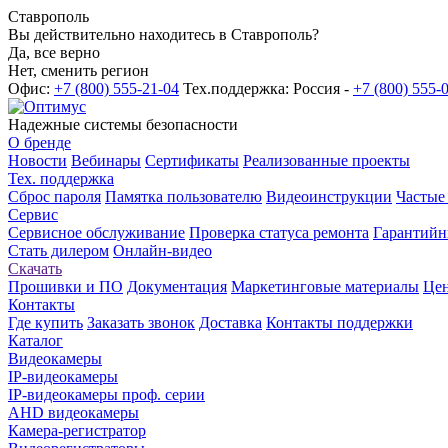
Ставрополь
Вы действительно находитесь в Ставрополь?
Да, все верно
Нет, сменить регион
Офис:
+7 (800) 555-21-04
Тех.поддержка: Россия -
+7 (800) 555-
Надежные системы безопасности
О бренде
Новости
Вебинары
Сертификаты
Реализованные проекты
Тех. поддержка
Сброс пароля
Памятка пользователю
Видеоинструкции
Частые
Сервис
Сервисное обслуживание
Проверка статуса ремонта
Гарантийн
Стать дилером
Онлайн-видео
Скачать
Прошивки и ПО
Документация
Маркетинговые материалы
Цен
Контакты
Где купить
Заказать звонок
Доставка
Контакты поддержки
Каталог
Видеокамеры
IP-видеокамеры
IP-видеокамеры проф. серии
AHD видеокамеры
Камера-регистратор