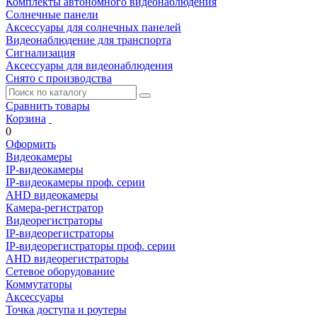
Комплекты автономного видеонаблюдения
Солнечные панели
Аксессуары для солнечных панелей
Видеонаблюдение для транспорта
Сигнализация
Аксессуары для видеонаблюдения
Снято с производства
Сравнить товары
Корзина
0
Оформить
Видеокамеры
IP-видеокамеры
IP-видеокамеры проф. серии
AHD видеокамеры
Камера-регистратор
Видеорегистраторы
IP-видеорегистраторы
IP-видеорегистраторы проф. серии
AHD видеорегистраторы
Сетевое оборудование
Коммутаторы
Аксессуары
Точка доступа и роутеры