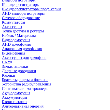
Видеорегистраторы
IP-видеорегистраторы
IP-видеорегистраторы проф. серии
AHD видеорегистраторы
Сетевое оборудование
Коммутаторы
Аксессуары
Точка доступа и роутеры
Кабель / Материалы
Видеодомофоны
AHD домофония
Аналоговая домофония
IP домофония
Аксессуары для домофона
СКУД
Замки, защелки
Дверные доводчики
Кнопки
Браслеты, карты и брелоки
Устройства радиоуправления
Считыватели, контроллеры
Аудиодомофоны
Аккумуляторы
Блоки питания
Альтернативная энергия