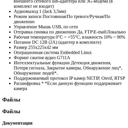
внешнего сетевого usb-адаптера или 3G-модема (в
комплект не входит)
Аудиовыход
1 (Jack 3,5мм)
Режим записи
Постоянная/По тревоге/Ручная/По
движению
Управление
Мышь USB, по сети
Отправка снимка по движению
Да, FTP\E-mail\Локально
Рабочая температура
0°С ~ +55°С, влажность 10% ~ 90%
Питание
DC 12В (2А) (адаптер в комплекте)
Размер
255х225х42 мм
Операционная система
Embedded Linux
Формат сжатия аудио
G711A
Интеллектуальные функции
Детекция движения,
Потеря сигнала, Закрытие камеры, Обнаружение лиц*,
Обнаружение людей*.
Поддерживаемый протокол IP камер
NETIP, Onvif, RTSP
Расшифровка *
*Если данную функцию поддерживает
камера
Файлы
Файлы
Документация