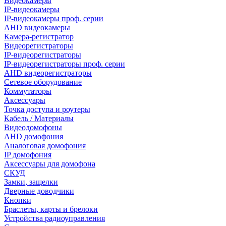
Видеокамеры
IP-видеокамеры
IP-видеокамеры проф. серии
AHD видеокамеры
Камера-регистратор
Видеорегистраторы
IP-видеорегистраторы
IP-видеорегистраторы проф. серии
AHD видеорегистраторы
Сетевое оборудование
Коммутаторы
Аксессуары
Точка доступа и роутеры
Кабель / Материалы
Видеодомофоны
AHD домофония
Аналоговая домофония
IP домофония
Аксессуары для домофона
СКУД
Замки, защелки
Дверные доводчики
Кнопки
Браслеты, карты и брелоки
Устройства радиоуправления