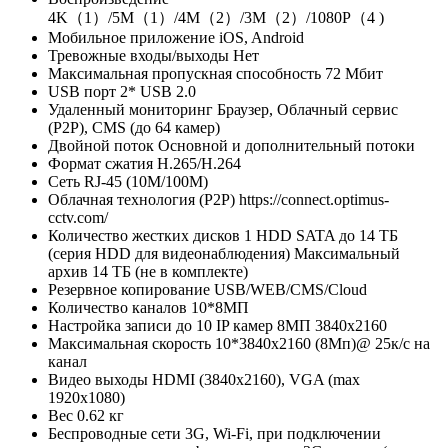
4K（1）/5M（1）/4M（2）/3M（2）/1080P（4 )
Мобильное приложение
iOS, Android
Тревожные входы/выходы
Нет
Максимальная пропускная способность
72 Мбит
USB порт
2* USB 2.0
Удаленный мониторинг
Браузер, Облачный сервис
(P2P), CMS (до 64 камер)
Двойной поток
Основной и дополнительный потоки
Формат сжатия
H.265/H.264
Сеть
RJ-45 (10M/100M)
Облачная технология (P2P)
https://connect.optimus-
cctv.com/
Количество жестких дисков
1 HDD SATA до 14 ТБ
(серия HDD для видеонаблюдения) Максимальный
архив 14 ТБ (не в комплекте)
Резервное копирование
USB/WEB/CMS/Cloud
Количество каналов
10*8МП
Настройка записи
до 10 IP камер 8МП 3840х2160
Максимальная скорость
10*3840х2160 (8Мп)@ 25к/с на
канал
Видео выходы
HDMI (3840х2160), VGA (max
1920х1080)
Вес
0.62 кг
Беспроводные сети
3G, Wi-Fi, при подключении