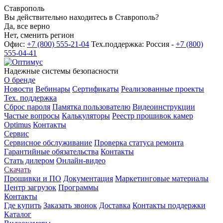
Ставрополь
Вы действительно находитесь в Ставрополь?
Да, все верно
Нет, сменить регион
Офис:
+7 (800) 555-21-04
Тех.поддержка: Россия -
+7 (800)
555-04-41
Надежные системы безопасности
О бренде
Новости
Вебинары
Сертификаты
Реализованные проекты
Тех. поддержка
Сброс пароля
Памятка пользователю
Видеоинструкции
Частые вопросы
Калькуляторы
Реестр прошивок камер
Optimus
Контакты
Сервис
Сервисное обслуживание
Проверка статуса ремонта
Гарантийные обязательства
Контакты
Стать дилером
Онлайн-видео
Скачать
Прошивки и ПО
Документация
Маркетинговые материалы
Центр загрузок
Программы
Контакты
Где купить
Заказать звонок
Доставка
Контакты поддержки
Каталог