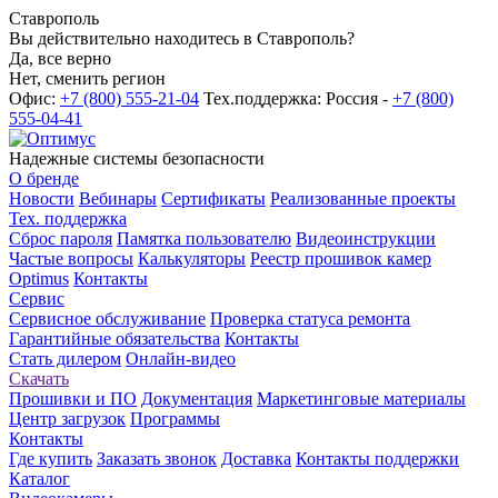
Ставрополь
Вы действительно находитесь в Ставрополь?
Да, все верно
Нет, сменить регион
Офис:
+7 (800) 555-21-04
Тех.поддержка: Россия -
+7 (800)
555-04-41
Надежные системы безопасности
О бренде
Новости
Вебинары
Сертификаты
Реализованные проекты
Тех. поддержка
Сброс пароля
Памятка пользователю
Видеоинструкции
Частые вопросы
Калькуляторы
Реестр прошивок камер
Optimus
Контакты
Сервис
Сервисное обслуживание
Проверка статуса ремонта
Гарантийные обязательства
Контакты
Стать дилером
Онлайн-видео
Скачать
Прошивки и ПО
Документация
Маркетинговые материалы
Центр загрузок
Программы
Контакты
Где купить
Заказать звонок
Доставка
Контакты поддержки
Каталог