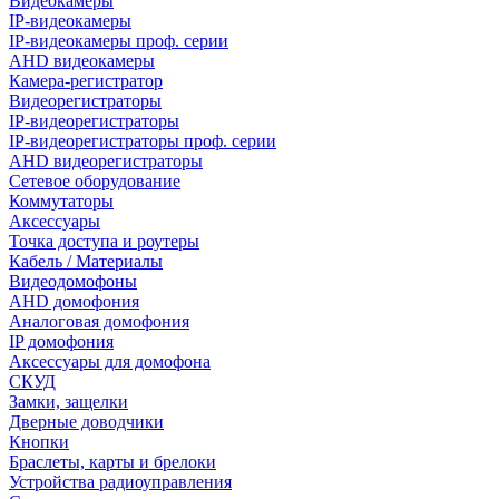
Видеокамеры
IP-видеокамеры
IP-видеокамеры проф. серии
AHD видеокамеры
Камера-регистратор
Видеорегистраторы
IP-видеорегистраторы
IP-видеорегистраторы проф. серии
AHD видеорегистраторы
Сетевое оборудование
Коммутаторы
Аксессуары
Точка доступа и роутеры
Кабель / Материалы
Видеодомофоны
AHD домофония
Аналоговая домофония
IP домофония
Аксессуары для домофона
СКУД
Замки, защелки
Дверные доводчики
Кнопки
Браслеты, карты и брелоки
Устройства радиоуправления