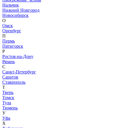
Нальчик
Нижний Новгород
Новосибирск
О
Омск
Оренбург
П
Пермь
Пятигорск
Р
Ростов-на-Дону
Рязань
С
Санкт-Петербург
Саратов
Ставрополь
Т
Тверь
Томск
Тула
Тюмень
У
Уфа
Х