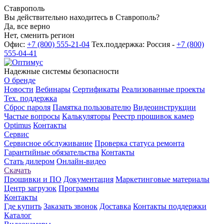
Ставрополь
Вы действительно находитесь в Ставрополь?
Да, все верно
Нет, сменить регион
Офис:
+7 (800) 555-21-04
Тех.поддержка: Россия -
+7 (800)
555-04-41
Надежные системы безопасности
О бренде
Новости
Вебинары
Сертификаты
Реализованные проекты
Тех. поддержка
Сброс пароля
Памятка пользователю
Видеоинструкции
Частые вопросы
Калькуляторы
Реестр прошивок камер
Optimus
Контакты
Сервис
Сервисное обслуживание
Проверка статуса ремонта
Гарантийные обязательства
Контакты
Стать дилером
Онлайн-видео
Скачать
Прошивки и ПО
Документация
Маркетинговые материалы
Центр загрузок
Программы
Контакты
Где купить
Заказать звонок
Доставка
Контакты поддержки
Каталог