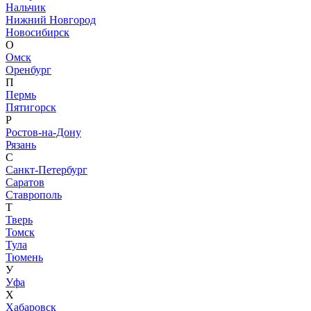
Нальчик
Нижний Новгород
Новосибирск
О
Омск
Оренбург
П
Пермь
Пятигорск
Р
Ростов-на-Дону
Рязань
С
Санкт-Петербург
Саратов
Ставрополь
Т
Тверь
Томск
Тула
Тюмень
У
Уфа
Х
Хабаровск