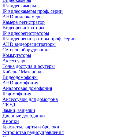
Видеокамеры
IP-видеокамеры
IP-видеокамеры проф. серии
AHD видеокамеры
Камера-регистратор
Видеорегистраторы
IP-видеорегистраторы
IP-видеорегистраторы проф. серии
AHD видеорегистраторы
Сетевое оборудование
Коммутаторы
Аксессуары
Точка доступа и роутеры
Кабель / Материалы
Видеодомофоны
AHD домофония
Аналоговая домофония
IP домофония
Аксессуары для домофона
СКУД
Замки, защелки
Дверные доводчики
Кнопки
Браслеты, карты и брелоки
Устройства радиоуправления