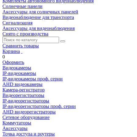
Комплекты автономного видеонаблюдения
Солнечные панели
Аксессуары для солнечных панелей
Видеонаблюдение для транспорта
Сигнализация
Аксессуары для видеонаблюдения
Снято с производства
Сравнить товары
Корзина
0
Оформить
Видеокамеры
IP-видеокамеры
IP-видеокамеры проф. серии
AHD видеокамеры
Камера-регистратор
Видеорегистраторы
IP-видеорегистраторы
IP-видеорегистраторы проф. серии
AHD видеорегистраторы
Сетевое оборудование
Коммутаторы
Аксессуары
Точка доступа и роутеры