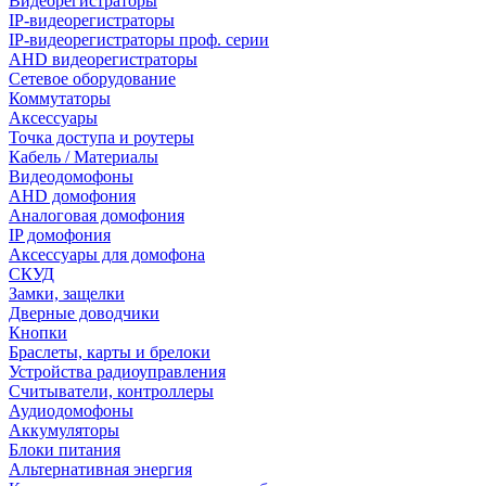
Видеорегистраторы
IP-видеорегистраторы
IP-видеорегистраторы проф. серии
AHD видеорегистраторы
Сетевое оборудование
Коммутаторы
Аксессуары
Точка доступа и роутеры
Кабель / Материалы
Видеодомофоны
AHD домофония
Аналоговая домофония
IP домофония
Аксессуары для домофона
СКУД
Замки, защелки
Дверные доводчики
Кнопки
Браслеты, карты и брелоки
Устройства радиоуправления
Считыватели, контроллеры
Аудиодомофоны
Аккумуляторы
Блоки питания
Альтернативная энергия