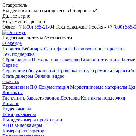
Ставрополь
Вы действительно находитесь в Ставрополь?
Да, все верно
Нет, сменить регион
Офис:
+7 (800) 555-21-04
Тех.поддержка: Россия -
+7 (800) 555-
Надежные системы безопасности
О бренде
Новости
Вебинары
Сертификаты
Реализованные проекты
Тех. поддержка
Сброс пароля
Памятка пользователю
Видеоинструкции
Частые
Сервис
Сервисное обслуживание
Проверка статуса ремонта
Гарантийн
Стать дилером
Онлайн-видео
Скачать
Прошивки и ПО
Документация
Маркетинговые материалы
Цен
Контакты
Где купить
Заказать звонок
Доставка
Контакты поддержки
Каталог
Видеокамеры
IP-видеокамеры
IP-видеокамеры проф. серии
AHD видеокамеры
Камера-регистратор