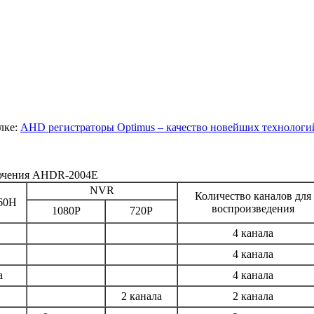
лке:
AHD регистраторы Optimus – качество новейших технологи
ючения AHDR-2004E
NVR
Количество каналов для
60H
воспроизведения
1080P
720P
4 канала
4 канала
а
4 канала
2 канала
2 канала