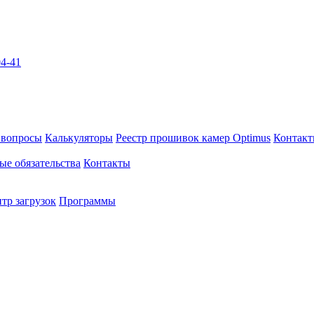
04-41
 вопросы
Калькуляторы
Реестр прошивок камер Optimus
Контак
ые обязательства
Контакты
тр загрузок
Программы