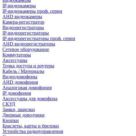
Видеокамеры
IP-видеокамеры
IP-видеокамеры проф. серии
AHD видеокамеры
Камера-регистратор
Видеорегистраторы
IP-видеорегистраторы
IP-видеорегистраторы проф. серии
AHD видеорегистраторы
Сетевое оборудование
Коммутаторы
Аксессуары
Точка доступа и роутеры
Кабель / Материалы
Видеодомофоны
AHD домофония
Аналоговая домофония
IP домофония
Аксессуары для домофона
СКУД
Замки, защелки
Дверные доводчики
Кнопки
Браслеты, карты и брелоки
Устройства радиоуправления