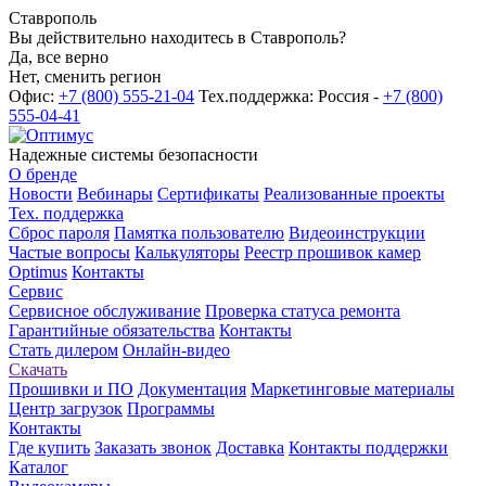
Ставрополь
Вы действительно находитесь в Ставрополь?
Да, все верно
Нет, сменить регион
Офис:
+7 (800) 555-21-04
Тех.поддержка: Россия -
+7 (800)
555-04-41
Надежные системы безопасности
О бренде
Новости
Вебинары
Сертификаты
Реализованные проекты
Тех. поддержка
Сброс пароля
Памятка пользователю
Видеоинструкции
Частые вопросы
Калькуляторы
Реестр прошивок камер
Optimus
Контакты
Сервис
Сервисное обслуживание
Проверка статуса ремонта
Гарантийные обязательства
Контакты
Стать дилером
Онлайн-видео
Скачать
Прошивки и ПО
Документация
Маркетинговые материалы
Центр загрузок
Программы
Контакты
Где купить
Заказать звонок
Доставка
Контакты поддержки
Каталог