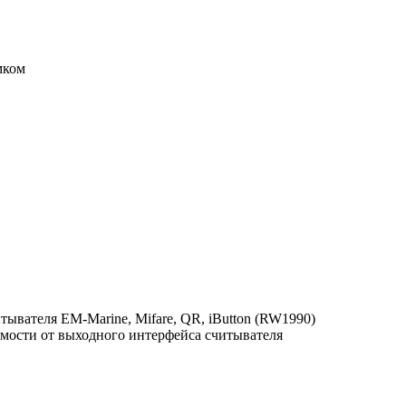
мком
итывателя
EM-Marine, Mifare, QR, iButton (RW1990)
симости от выходного интерфейса считывателя