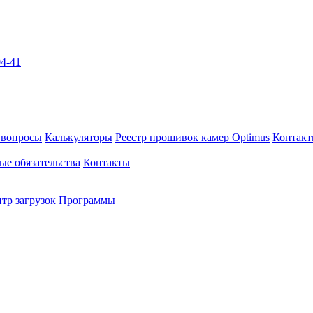
04-41
 вопросы
Калькуляторы
Реестр прошивок камер Optimus
Контак
ые обязательства
Контакты
тр загрузок
Программы