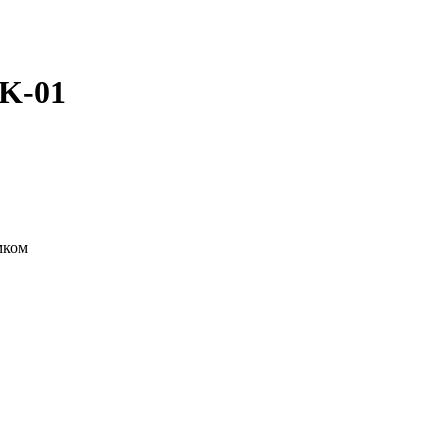
SK-01
мком