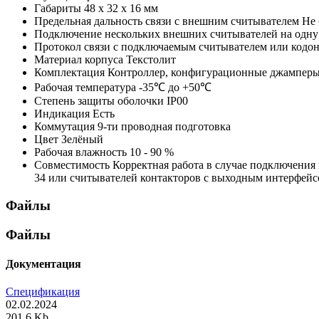
Габариты
48 х 32 х 16 мм
Предельная дальность связи с внешним считывателем
Не 
Подключение нескольких внешних считывателей на одн
Протокол связи с подключаемым считывателем или кодо
Материал корпуса
Текстолит
Комплектация
Контроллер, конфигурационные джамперы,
Рабочая температура
-35℃ до +50℃
Степень защиты оболочки
IP00
Индикация
Есть
Коммутация
9-ти проводная подготовка
Цвет
Зелёный
Рабочая влажность
10 - 90 %
Совместимость
Корректная работа в случае подключени
34 или считывателей контакторов с выходным интерфейс
Файлы
Файлы
Документация
Спецификация
02.02.2024
201.6 Kb