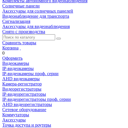
Комплекты автономного видеонаблюдения
Солнечные панели
Аксессуары для солнечных панелей
Видеонаблюдение для транспорта
Сигнализация
Аксессуары для видеонаблюдения
Снято с производства
Сравнить товары
Корзина
0
Оформить
Видеокамеры
IP-видеокамеры
IP-видеокамеры проф. серии
AHD видеокамеры
Камера-регистратор
Видеорегистраторы
IP-видеорегистраторы
IP-видеорегистраторы проф. серии
AHD видеорегистраторы
Сетевое оборудование
Коммутаторы
Аксессуары
Точка доступа и роутеры