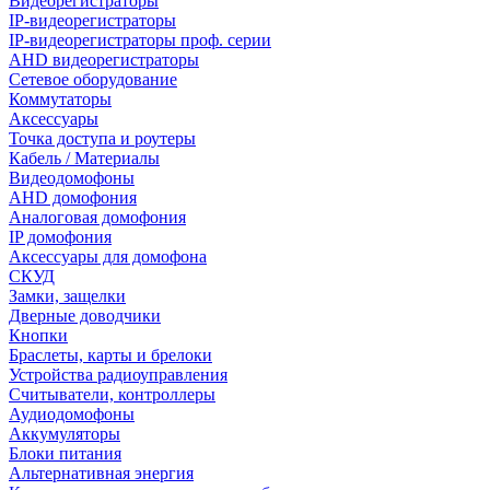
Видеорегистраторы
IP-видеорегистраторы
IP-видеорегистраторы проф. серии
AHD видеорегистраторы
Сетевое оборудование
Коммутаторы
Аксессуары
Точка доступа и роутеры
Кабель / Материалы
Видеодомофоны
AHD домофония
Аналоговая домофония
IP домофония
Аксессуары для домофона
СКУД
Замки, защелки
Дверные доводчики
Кнопки
Браслеты, карты и брелоки
Устройства радиоуправления
Считыватели, контроллеры
Аудиодомофоны
Аккумуляторы
Блоки питания
Альтернативная энергия