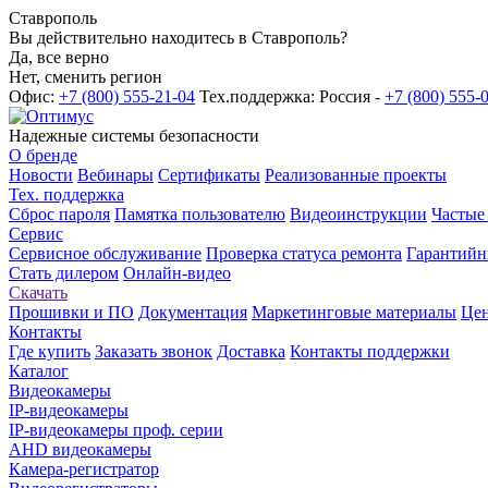
Ставрополь
Вы действительно находитесь в Ставрополь?
Да, все верно
Нет, сменить регион
Офис:
+7 (800) 555-21-04
Тех.поддержка: Россия -
+7 (800) 555-
Надежные системы безопасности
О бренде
Новости
Вебинары
Сертификаты
Реализованные проекты
Тех. поддержка
Сброс пароля
Памятка пользователю
Видеоинструкции
Частые
Сервис
Сервисное обслуживание
Проверка статуса ремонта
Гарантийн
Стать дилером
Онлайн-видео
Скачать
Прошивки и ПО
Документация
Маркетинговые материалы
Цен
Контакты
Где купить
Заказать звонок
Доставка
Контакты поддержки
Каталог
Видеокамеры
IP-видеокамеры
IP-видеокамеры проф. серии
AHD видеокамеры
Камера-регистратор