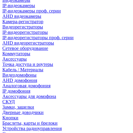
Видеокамеры
IP-видеокамеры
IP-видеокамеры проф. серии
AHD видеокамеры
Камера-регистратор
Видеорегистраторы
IP-видеорегистраторы
IP-видеорегистраторы проф. серии
AHD видеорегистраторы
Сетевое оборудование
Коммутаторы
Аксессуары
Точка доступа и роутеры
Кабель / Материалы
Видеодомофоны
AHD домофония
Аналоговая домофония
IP домофония
Аксессуары для домофона
СКУД
Замки, защелки
Дверные доводчики
Кнопки
Браслеты, карты и брелоки
Устройства радиоуправления