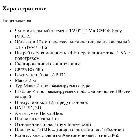
Характеристики
Видеокамеры
Чувствительный элемент
1/2.9" 2.1Мп CMOS Sony
IMX323
Объектив
10x оптическое увеличение, варифокальный
5.1~51мм / F1.6
Потребляемая мощность
24 В переменного тока 1.5A с
подогревом
Сканирование
4 сканирования
Связь
RS-485
Режим день/ночь
АВТО
Масса
2 кг
Тур
Макс. 4 программируемых тура
Шаблон
4 программируемых шаблона не более 180 сек.
каждый
Предустановки
128 предустановок
DNR
2D, 3D
Антитуман
Выкл./Вкл.
Приватные зоны
Нет
Отношение сигнал/ шум
Более 52дБ
Подсветка
10 ИК – диодов с линзами, до 100метров
Корпус, класс защиты
Алюминиевый литой, IP66