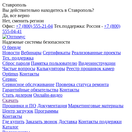
Ставрополь
Вы действительно находитесь в Ставрополь?
Да, все верно
Нет, сменить регион
Офис:
+7 (800) 555-21-04
Тех.поддержка: Россия -
+7 (800)
555-04-41
Надежные системы безопасности
О бренде
Новости
Вебинары
Сертификаты
Реализованные проекты
Тех. поддержка
Сброс пароля
Памятка пользователю
Видеоинструкции
Частые вопросы
Калькуляторы
Реестр прошивок камер
Optimus
Контакты
Сервис
Сервисное обслуживание
Проверка статуса ремонта
Гарантийные обязательства
Контакты
Стать дилером
Онлайн-видео
Скачать
Прошивки и ПО
Документация
Маркетинговые материалы
Центр загрузок
Программы
Контакты
Где купить
Заказать звонок
Доставка
Контакты поддержки
Каталог