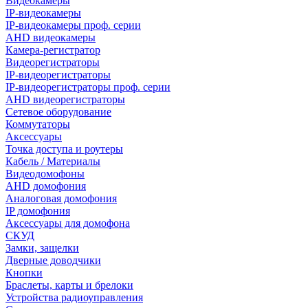
Видеокамеры
IP-видеокамеры
IP-видеокамеры проф. серии
AHD видеокамеры
Камера-регистратор
Видеорегистраторы
IP-видеорегистраторы
IP-видеорегистраторы проф. серии
AHD видеорегистраторы
Сетевое оборудование
Коммутаторы
Аксессуары
Точка доступа и роутеры
Кабель / Материалы
Видеодомофоны
AHD домофония
Аналоговая домофония
IP домофония
Аксессуары для домофона
СКУД
Замки, защелки
Дверные доводчики
Кнопки
Браслеты, карты и брелоки
Устройства радиоуправления