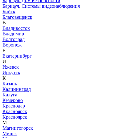
Барнаул. Дом Безопасности
Барнаул. Системы видеонаблюдения
Бийск
Благовещенск
В
Владивосток
Владимир
Волгоград
Воронеж
Е
Екатеринбург
И
Ижевск
Иркутск
К
Казань
Калининград
Калуга
Кемерово
Краснодар
Красноярск
Красноярск
М
Магнитогорск
Минск