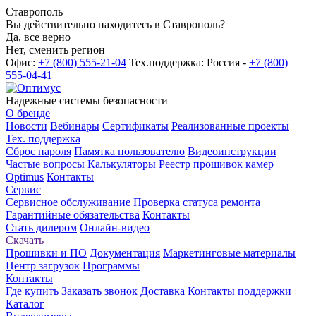
Ставрополь
Вы действительно находитесь в Ставрополь?
Да, все верно
Нет, сменить регион
Офис:
+7 (800) 555-21-04
Тех.поддержка: Россия -
+7 (800)
555-04-41
Надежные системы безопасности
О бренде
Новости
Вебинары
Сертификаты
Реализованные проекты
Тех. поддержка
Сброс пароля
Памятка пользователю
Видеоинструкции
Частые вопросы
Калькуляторы
Реестр прошивок камер
Optimus
Контакты
Сервис
Сервисное обслуживание
Проверка статуса ремонта
Гарантийные обязательства
Контакты
Стать дилером
Онлайн-видео
Скачать
Прошивки и ПО
Документация
Маркетинговые материалы
Центр загрузок
Программы
Контакты
Где купить
Заказать звонок
Доставка
Контакты поддержки
Каталог