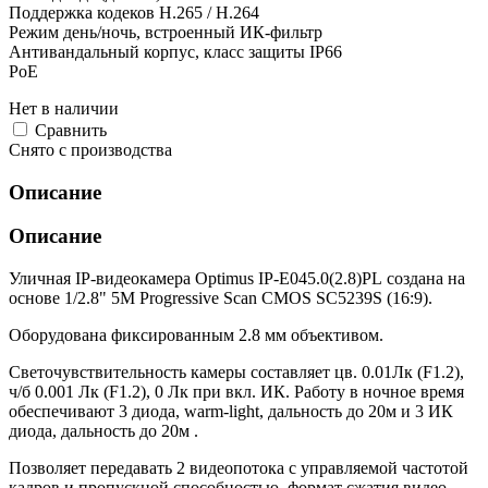
Поддержка кодеков H.265 / H.264
Режим день/ночь, встроенный ИК-фильтр
Антивандальный корпус, класс защиты IР66
PoE
Нет в наличии
Cравнить
Снято с производства
Описание
Описание
Уличная IP-видеокамера Optimus IP-E045.0(2.8)PL создана на
основе 1/2.8" 5M Progressive Scan CMOS SC5239S (16:9).
Оборудована фиксированным 2.8 мм объективом.
Светочувствительность камеры составляет цв. 0.01Лк (F1.2),
ч/б 0.001 Лк (F1.2), 0 Лк при вкл. ИК. Работу в ночное время
обеспечивают 3 диода, warm-light, дальность до 20м и 3 ИК
диода, дальность до 20м .
Позволяет передавать 2 видеопотока с управляемой частотой
кадров и пропускной способностью, формат сжатия видео