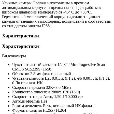
Уличные камеры Optimus изготовлены в прочном
антивандальном корпусе, и предназначены для работы в
широком диапазоне температур от -45° C до +50°C.
Герметичный металлический корпус надежно защищает
камеры от внешних атмосферных воздействий в соответствии
со стандартом защиты IP66.
Характеристики
Характеристики
Видеокамеры
Чувствительный элемент
1/2.8” 5Мп Progressive Scan
CMOS SC5239S (16:9)
Объектив
2.8 мм фиксированный
Чувствительность
Цв. 0.01Лк (F1.2), ч/б 0.001 Лк (F1.2),
0 Лк при вкл. ИК
Скорость передачи
32K~8.0 Мбит
Количество пикселей
2880х1620 (16:9)
Скорость затвора
Авто, 1/50-1/10,000 сек
Автодиафрагма
Нет
Режим день/ночь
Есть, встроенный ИК-фильтр
Форматы сжатия
H.265 / H.264