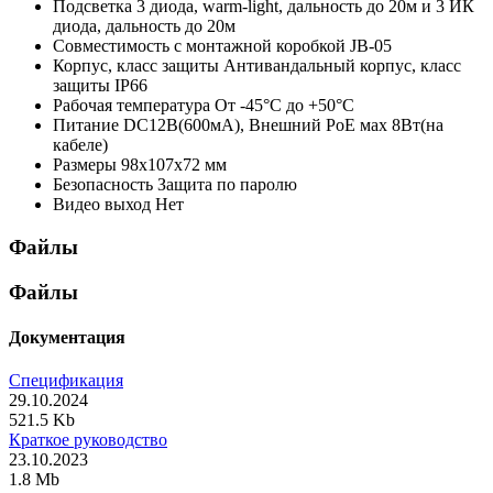
Подсветка
3 диода, warm-light, дальность до 20м и 3 ИК
диода, дальность до 20м
Совместимость с монтажной коробкой
JB-05
Корпус, класс защиты
Антивандальный корпус, класс
защиты IР66
Рабочая температура
От -45°С до +50°С
Питание
DC12В(600мА), Внешний PoE мах 8Вт(на
кабеле)
Размеры
98x107x72 мм
Безопасность
Защита по паролю
Видео выход
Нет
Файлы
Файлы
Документация
Спецификация
29.10.2024
521.5 Kb
Краткое руководство
23.10.2023
1.8 Mb