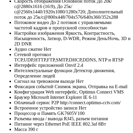
Скорость отображения
Основной поток До 20к/
с@2880х1616 (16:9), До 25к/
с@2560x1440/1920х1080/1280x720; Дополнительный
поток до 25к/с@800x448/704х576/640x360/352х288
Потоковое видео
До 2 потоков с управляемыми
частотой кадров и пропускной способностью
Настройки изображения
Яркость, Контрастность,
Насыщенность, Затвор, D-WDR, Режим День/Ночь, 3D и
2D DNR
Аудио сжатие
Нет
Сетевой протокол
TCP,UDP,HTTP,FTP,SMTP,DHCP,DDNS, NTP и RTSP
Интерфейс приложений
Onvif 2.4
Интеллектуальные функции
Детектор движения,
Определение людей
Сигнал на тревожном выходе
Нет
Фиксация событий
Снимок экрана, Отправка на E-mail
Конфигурация
Web интерфейс, Optimus Connect VMS
Браузер
Microsoft Internet Explorer IE 6-11
Облачный сервис P2P
http://connect.optimus-cctv.com/
Встроенное устройство записи
Нет
Процессор и Память
GK7605V100
Разъемы ввода / вывода
RJ45, разъем питания
Питание через Ethernet
PoE IEEE 802.3af 8Вт
Масса
390 г