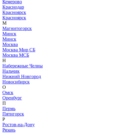
Кемерово
Краснодар
Красноярск
Красноярск
М
Магнитогорск
Минск
Минск
Москва
Москва Мир СБ
Москва МСБ
Н
Набережные Челны
Нальчик
Нижний Новгород
Новосибирск
О
Омск
Оренбург
П
Пермь
Пятигорск
Р
Ростов-на-Дону
Рязань