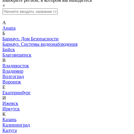
Выберите регион, в котором вы находитесь
×
А
Анапа
Б
Барнаул. Дом Безопасности
Барнаул. Системы видеонаблюдения
Бийск
Благовещенск
В
Владивосток
Владимир
Волгоград
Воронеж
Е
Екатеринбург
И
Ижевск
Иркутск
К
Казань
Калининград
Калуга