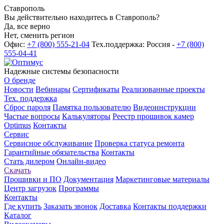
Ставрополь
Вы действительно находитесь в Ставрополь?
Да, все верно
Нет, сменить регион
Офис:
+7 (800) 555-21-04
Тех.поддержка: Россия -
+7 (800)
555-04-41
Надежные системы безопасности
О бренде
Новости
Вебинары
Сертификаты
Реализованные проекты
Тех. поддержка
Сброс пароля
Памятка пользователю
Видеоинструкции
Частые вопросы
Калькуляторы
Реестр прошивок камер
Optimus
Контакты
Сервис
Сервисное обслуживание
Проверка статуса ремонта
Гарантийные обязательства
Контакты
Стать дилером
Онлайн-видео
Скачать
Прошивки и ПО
Документация
Маркетинговые материалы
Центр загрузок
Программы
Контакты
Где купить
Заказать звонок
Доставка
Контакты поддержки
Каталог