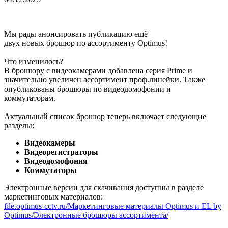
Мы рады анонсировать публикацию ещё
двух новых брошюр по ассортименту Optimus!
Что изменилось?
В брошюру с видеокамерами добавлена серия Prime и
значительно увеличен ассортимент проф.линейки. Также
опубликованы брошюры по видеодомофонии и
коммутаторам.
Актуальный список брошюр теперь включает следующие
разделы:
Видеокамеры
Видеорегистраторы
Видеодомофония
Коммутаторы
Электронные версии для скачивания доступны в разделе
маркетинговых материалов:
file.optimus-cctv.ru/Маркетинговые материалы Optimus и EL by
Optimus/Электронные брошюры ассортимента/