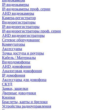
Видеокамеры
IP-видеокамеры
IP-видеокамеры проф. серии
AHD видеокамеры
Камера-регистратор
Видеорегистраторы
IP-видеорегистраторы
IP-видеорегистраторы проф. серии
AHD видеорегистраторы
Сетевое оборудование
Коммутаторы
Аксессуары
Точка доступа и роутеры
Кабель / Материалы
Видеодомофоны
AHD домофония
Аналоговая домофония
IP домофония
Аксессуары для домофона
СКУД
Замки, защелки
Дверные доводчики
Кнопки
Браслеты, карты и брелоки
Устройства радиоуправления